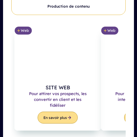
Production de contenu
Web
Web
SITE WEB
W
Pour attirer vos prospects, les
Pour interc
convertir en client et les
internes e
fidéliser
En savoir plus
En s