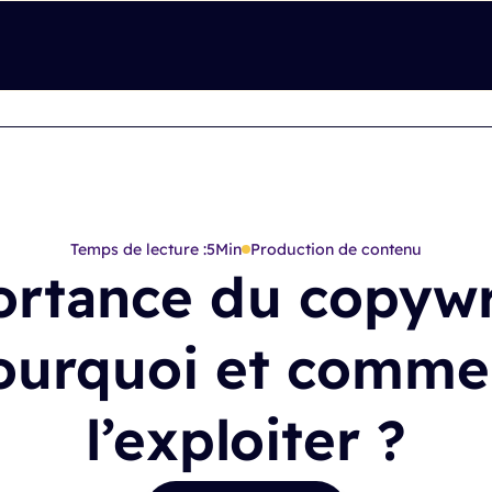
Temps de lecture :
5
Min
Production de contenu
ortance du copywri
ourquoi et comme
l’exploiter ?